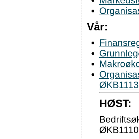
Markedsf
Organisa
Vår:
Finansre
Grunnleg
Makroøk
Organisas
ØKB1113
HØST:
Bedrifts
ØKB1110