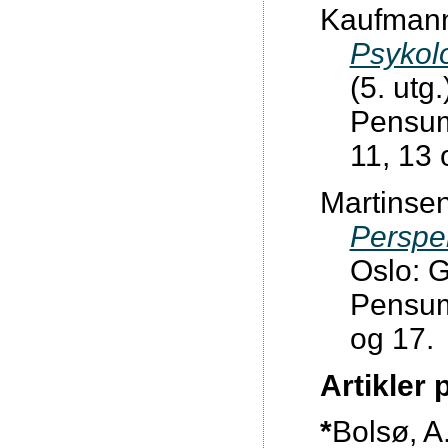
Kaufmann,
Psykolo
(5. utg
Pensum:
11, 13 
Martinsen
Perspek
Oslo: 
Pensum:
og 17.
Artikler 
*
Bolsø, A