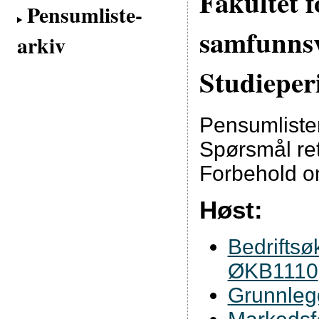
Fakultet 
Pensumliste-
samfunns
arkiv
Studieper
Pensumlisten
Spørsmål ret
Forbehold o
Høst:
Bedrifts
ØKB1110
Grunnleg