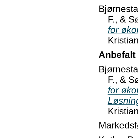
Bjørnesta
F., & S
for øk
Kristia
Anbefalt 
Bjørnesta
F., & S
for øk
Løsning
Kristia
Markedsf