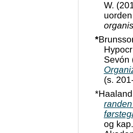
W. (201
uorden 
organis
*
Brunsson
Hypocri
Sevón 
Organiz
(s. 201
*Haaland,
randen 
første
og kap.