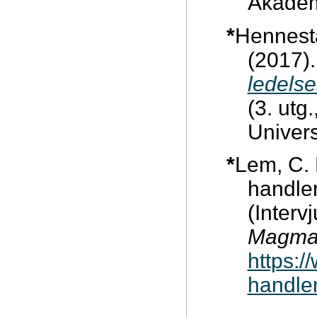
Akadem
*
Hennesta
(2017)
ledelse
(3. utg.
Univers
*
Lem, C. 
handle
(Interv
Magma
https:
handle