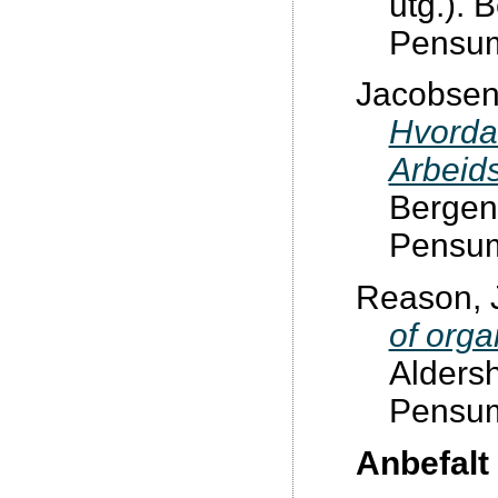
utg.). 
Pensum
Jacobsen, 
Hvorda
Arbeid
Bergen
Pensum:
Reason, J
of orga
Aldersh
Pensum:
Anbefalt 