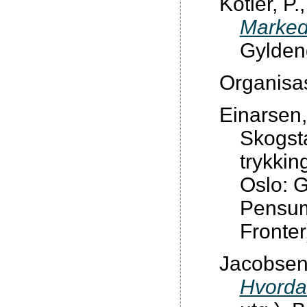
Kotler, P.
Marked
Gylden
Organisa
Einarsen,
Skogsta
trykkin
Oslo: G
Pensum:
Fronter
Jacobsen, 
Hvorda