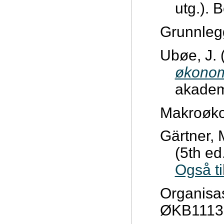
utg.). 
Grunnleg
Ubøe, J. 
økonom
akadem
Makroøk
Gärtner, 
(5th ed
Også ti
Organisas
ØKB1113