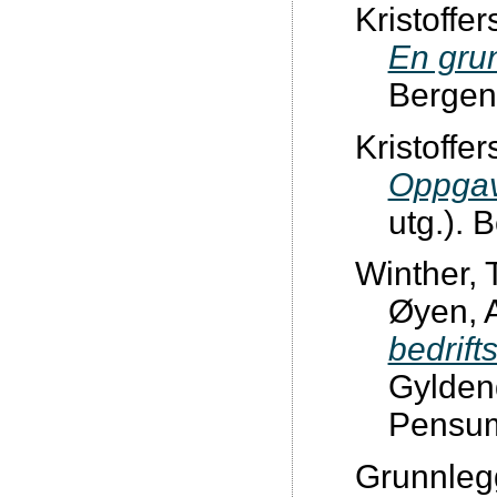
Kristoffer
En gru
Bergen
Kristoffer
Oppgav
utg.). 
Winther, 
Øyen, 
bedrif
Gylden
Pensum:
Grunnleg