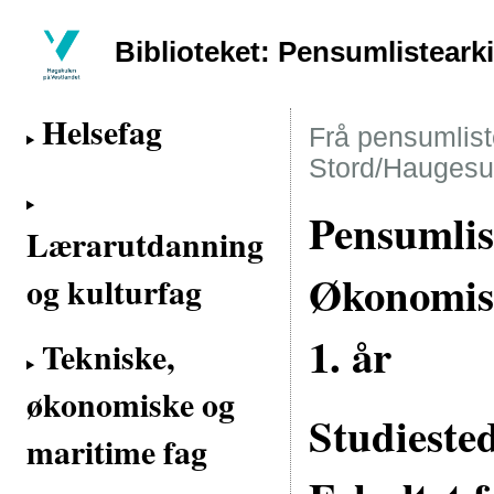
Biblioteket: Pensumlisteark
Helsefag
Frå pensumliste
Stord/Haugesu
Pensumlist
Lærarutdanning
Økonomisk
og kulturfag
1. år
Tekniske,
økonomiske og
Studieste
maritime fag