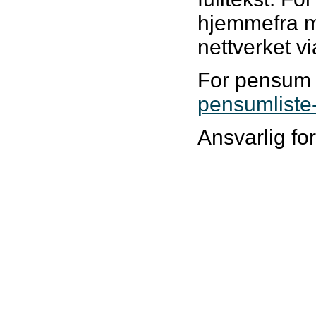
hjemmefra m
nettverket v
For pensum f
pensumliste-
Ansvarlig fo