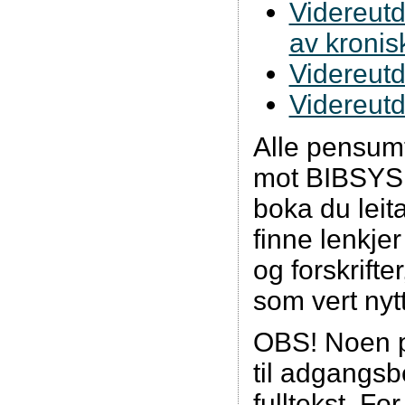
Videreutd
av kronis
Videreutd
Videreutd
Alle pensumt
mot BIBSYS, 
boka du leita
finne lenkjer
og forskrifte
som vert ny
OBS! Noen p
til adgangsb
fulltekst. For