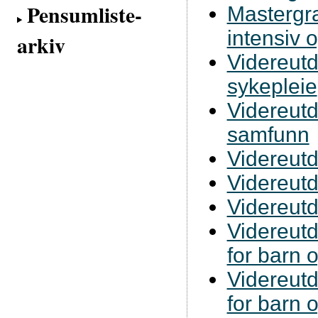
Pensumliste-
Mastergra
intensiv 
arkiv
Videreutd
sykepleie
Videreutd
samfunn
Videreutda
Videreutd
Videreutd
Videreutd
for barn 
Videreutd
for barn 