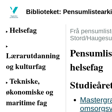
Biblioteket: Pensumlisteark
Helsefag
Frå pensumliste
Stord/Haugesu
Pensumlis
Lærarutdanning
helsefag
og kulturfag
Tekniske,
Studieåre
økonomiske og
Mastergra
maritime fag
omsorgs