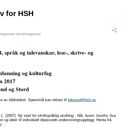
iv for HSH
re Høgskolen Stord/Haugesund:
 språk og talevanskar, lese-, skrive- og
tdanning og kulturfag
en 2017
und og Stord
 av biblioteket. Spørsmål kan rettast til
bibstord@hsh.no
 L. (2007).
Ny start for skriftspråklig utvikling : Når, hvem, hvorfor, hva
or og ideer til individuelt tilpassede undervisningsopplegg
. Henta frå
no