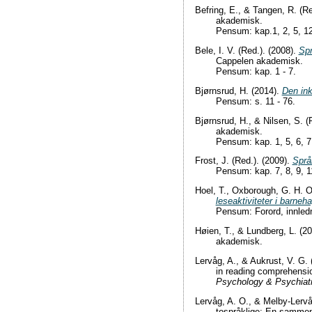
Befring, E., & Tangen, R. (Re
akademisk.
Pensum: kap.1, 2, 5, 12
Bele, I. V. (Red.). (2008).
Spr
Cappelen akademisk.
Pensum: kap. 1 - 7.
Bjørnsrud, H. (2014).
Den ink
Pensum: s. 11 - 76.
Bjørnsrud, H., & Nilsen, S. (
akademisk.
Pensum: kap. 1, 5, 6, 7
Frost, J. (Red.). (2009).
Språk
Pensum: kap. 7, 8, 9, 1
Hoel, T., Oxborough, G. H. O
leseaktiviteter i barneh
Pensum: Forord, innledni
Høien, T., & Lundberg, L. (2
akademisk.
Lervåg, A., & Aukrust, V. G. 
in reading comprehensi
Psychology & Psychiat
Lervåg, A. O., & Melby-Lervå
tospråklige: En sammen