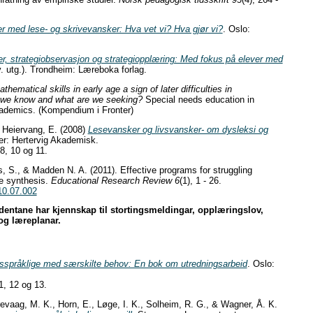
r med lese- og skrivevansker: Hva vet vi? Hva gjør vi?
. Oslo:
er, strategiobservasjon og strategiopplæring: Med fokus på elever med
. utg.). Trondheim: Læreboka forlag.
hematical skills in early age a sign of later difficulties in
we know and what are we seeking?
Special needs education in
ademics. (Kompendium i Fronter)
 Heiervang, E. (2008)
Lesevansker og livsvansker- om dysleksi og
er: Hertervig Akademisk.
8, 10 og 11.
s, S., & Madden N. A. (2011). Effective programs for struggling
ce synthesis.
Educational Research Review 6
(1), 1 - 26.
10.07.002
udentane har kjennskap til stortingsmeldingar, opplæringslov,
g læreplanar.
tsspråklige med særskilte behov: En bok om utredningsarbeid
. Oslo:
1, 12 og 13.
evaag, M. K., Horn, E., Løge, I. K., Solheim, R. G., & Wagner, Å. K.