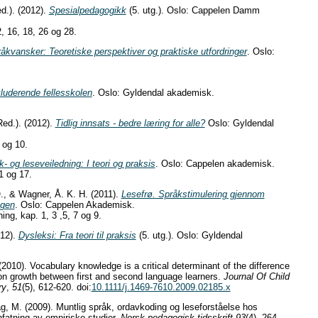
d.). (2012).
Spesialpedagogikk
(5. utg.). Oslo: Cappelen Damm
, 16, 18, 26 og 28.
åkvansker: Teoretiske perspektiver og praktiske utfordringer
. Oslo:
luderende fellesskolen
. Oslo: Gyldendal akademisk.
Red.). (2012).
Tidlig innsats - bedre læring for alle?
Oslo: Gyldendal
 og 10.
- og leseveiledning: I teori og praksis
. Oslo: Cappelen akademisk.
1 og 17.
., & Wagner, Å. K. H. (2011).
Lesefrø. Språkstimulering gjennom
agen
. Oslo: Cappelen Akademisk.
ng, kap. 1, 3 ,5, 7 og 9.
012).
Dysleksi: Fra teori til praksis
(5. utg.). Oslo: Gyldendal
(2010). Vocabulary knowledge is a critical determinant of the difference
on growth between first and second language learners.
Journal Of Child
ry
,
51
(5), 612-620. doi:
10.1111/j.1469-7610.2009.02185.x
g, M. (2009). Muntlig språk, ordavkoding og leseforståelse hos
fatning av empiriske studier.
Norsk pedagogisk tidsskrift 93
(4), 264 -