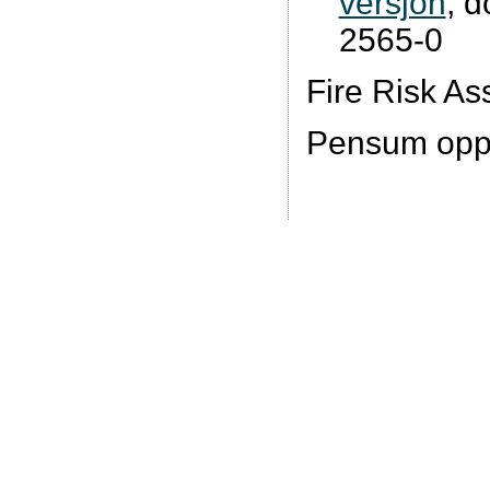
versjon
, 
2565-0
Fire Risk A
Pensum oppg