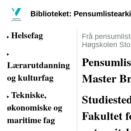
Biblioteket: Pensumlisteark
Helsefag
Frå pensumliste
Høgskolen Sto
Pensumlist
Lærarutdanning
Master Br
og kulturfag
Tekniske,
Studieste
økonomiske og
Fakultet f
maritime fag