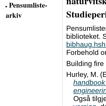
naturvits
Pensumliste-
Studieper
arkiv
Pensumliste
biblioteket. 
bibhaug.hs
Forbehold o
Building fir
Hurley, M. (
handbook o
engineeri
Også tilgj