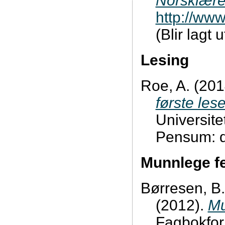
Norsklære
http://ww
(Blir lagt u
Lesing
Roe, A. (201
første le
Universite
Pensum: del
Munnlege fe
Børresen, B.
(2012).
Mu
Fagbokforl