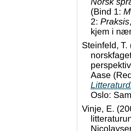
Norsk språ
(Bind 1:
M
2:
Praksis
kjem i nær
Steinfeld, T. 
norskfaget
perspektiv
Aase (Red
Litteratur
Oslo: Sam
Vinje, E. (2
litteraturu
Nicolayse