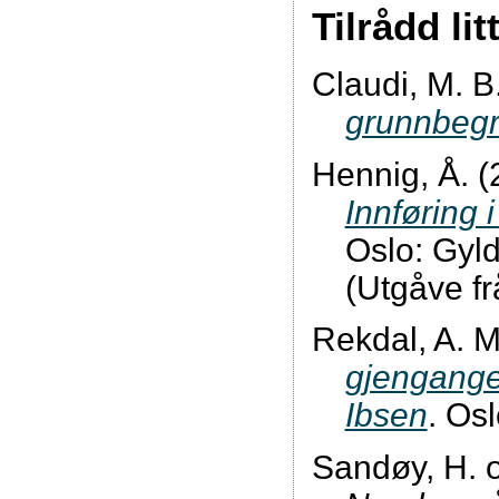
Tilrådd lit
Claudi, M. B
grunnbeg
Hennig, Å. 
Innføring i
Oslo: Gyl
(Utgåve f
Rekdal, A. M
gjengange
Ibsen
. Osl
Sandøy, H. o