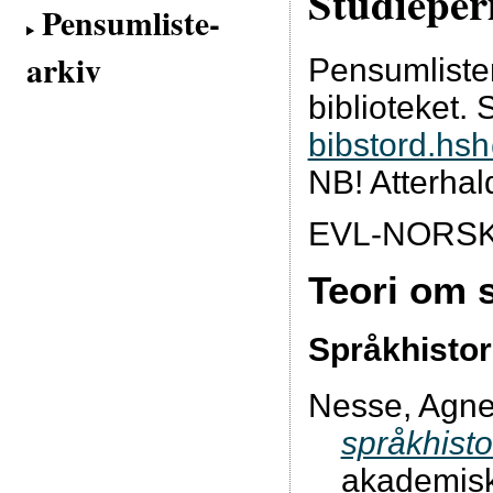
Studieper
Pensumliste-
arkiv
Pensumliste
biblioteket. 
bibstord.hs
NB! Atterhal
EVL-NORS
Teori om 
Språkhistor
Nesse, Agne
språkhisto
akademisk