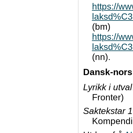
https://w
laksd%C3
(bm)
https://w
laksd%C3
(nn).
Dansk-norsk 
Lyrikk i utval
Fronter)
Saktekstar 1
Kompendium