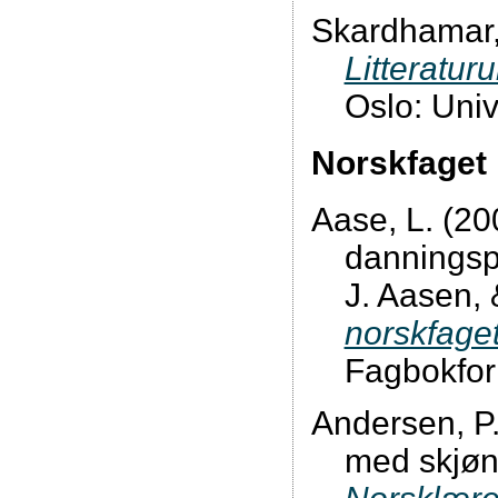
Skardhamar, 
Litteratur
Oslo: Univ
Norskfaget
Aase, L. (20
danningspo
J. Aasen,
norskfage
Fagbokforla
Andersen, P.
med skjønn