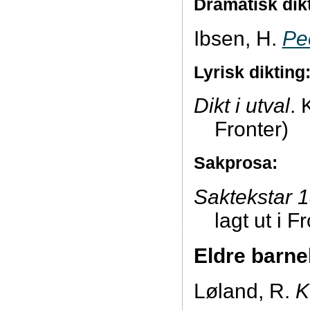
Dramatisk dik
Ibsen, H.
Pe
Lyrisk dikting
Dikt i utval
. 
Fronter)
Sakprosa:
Saktekstar 1
lagt ut i F
Eldre barnel
Løland, R.
K