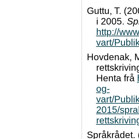
Guttu, T. (2
i 2005.
Sp
http://www
vart/Publ
Hovdenak, M
rettskrivi
Henta frå
og-
vart/Publi
2015/spra
rettskrivin
Språkrådet. 