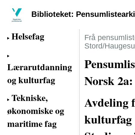
Biblioteket: Pensumlisteark
Helsefag
Frå pensumliste
Stord/Haugesu
Pensumlis
Lærarutdanning
Norsk 2a
og kulturfag
Tekniske,
Avdeling 
økonomiske og
kulturfag
maritime fag