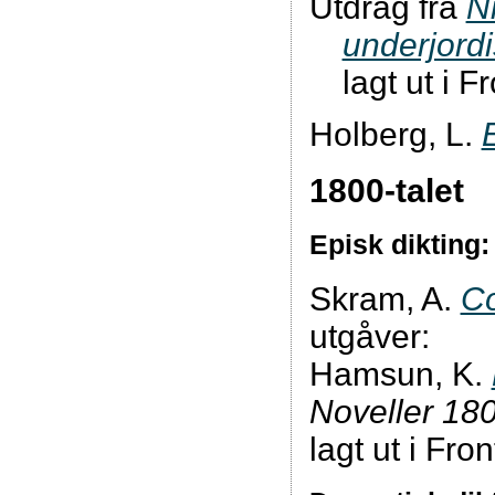
Utdrag frå
Ni
underjord
lagt ut i F
Holberg, L.
1800-talet
Episk dikting:
Skram, A.
Co
utgåver:
Hamsun, K.
Noveller 180
lagt ut i Fron