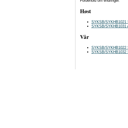
Forbehold om endringer.
Høst
SYKSB/SYKHB1021 Sy
SYKSB/SYKHB1031 Anat
Vår
SYKSB/SYKHB1022 Syke
SYKSB/SYKHB1032 Sy