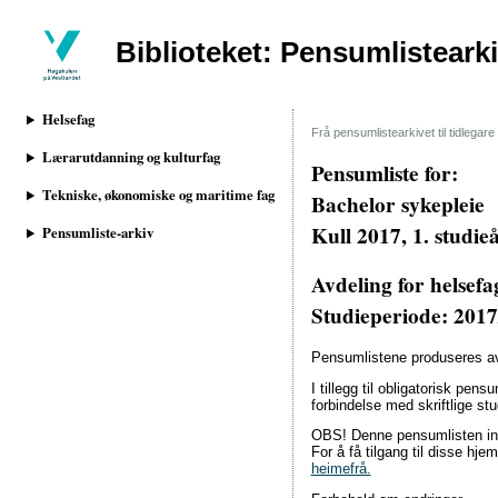
Biblioteket: Pensumlisteark
Helsefag
Frå pensumlistearkivet til tidlega
Lærarutdanning og kulturfag
Pensumliste for:
Tekniske, økonomiske og maritime fag
Bachelor sykepleie
Kull 2017, 1. studie
Pensumliste-arkiv
Avdeling for helsef
Studieperiode: 201
Pensumlistene produseres av 
I tillegg til obligatorisk pen
forbindelse med skriftlige s
OBS! Denne pensumlisten inne
For å få tilgang til disse h
heimefrå.