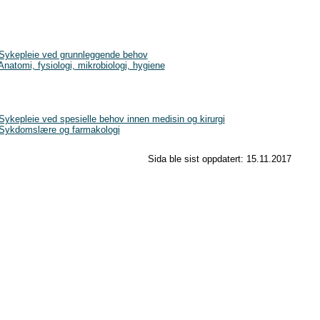
kepleie ved grunnleggende behov
omi, fysiologi, mikrobiologi, hygiene
pleie ved spesielle behov innen medisin og kirurgi
kdomslære og farmakologi
Sida ble sist oppdatert:
15.11.2017