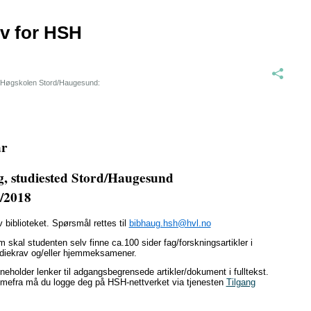
iv for HSH
re Høgskolen Stord/Haugesund:
år
ag, studiested Stord/Haugesund
7/2018
biblioteket. Spørsmål rettes til
bibhaug.hsh@hvl.no
sum skal studenten selv finne ca.100 sider fag/forskningsartikler i
tudiekrav og/eller hjemmeksamener.
holder lenker til adgangsbegrensede artikler/dokument i fulltekst.
jemmefra må du logge deg på HSH-nettverket via tjenesten
Tilgang