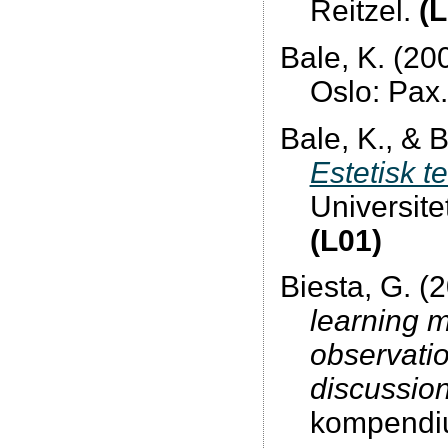
Reitzel.
(L
Bale, K. (20
Oslo: Pax
Bale, K., & 
Estetisk t
Universitet
(L01)
Biesta, G. (
learning 
observatio
discussion
kompendi