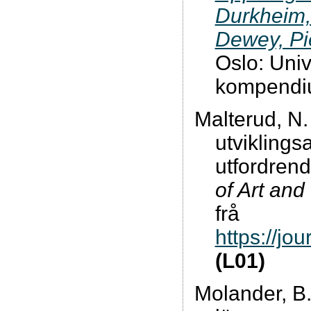
Durkheim,
Dewey, Pi
Oslo: Unive
kompendi
Malterud, N.
utviklings
utfordren
of Art and
frå
https://jo
(L01)
Molander, B.