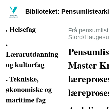
Biblioteket: Pensumlisteark
Helsefag
Frå pensumliste
Stord/Haugesu
Pensumlis
Lærarutdanning
Master Kr
og kulturfag
læreproses
Tekniske,
økonomiske og
læreproses
maritime fag