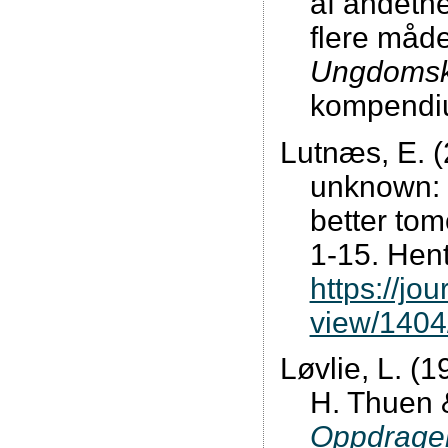
af andeth
flere måd
Ungdomsk
kompendi
Lutnæs, E. (
unknown: R
better to
1-15. Hent
https://jo
view/1404
Løvlie, L. (1
H. Thuen 
Oppdragel