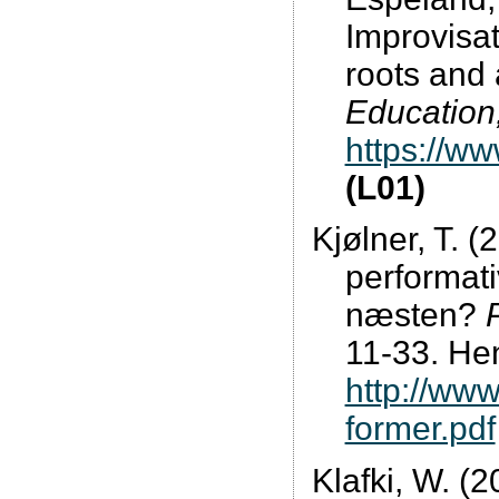
Improvisat
roots and 
Education
https://w
(L01)
Kjølner, T. (
performati
næsten?
11-33. Hen
http://www
former.pdf
Klafki, W. (