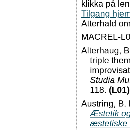
klikka på le
Tilgang hje
Atterhald om
MACREL-L0
Alterhaug, B
triple them
improvisa
Studia Mu
118.
(L01)
Austring, B.
Æstetik o
æstetiske