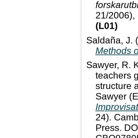
forskarutb
21/2006),
(L01)
Saldaña, J.
Methods o
Sawyer, R. 
teachers g
structure 
Sawyer (E
Improvisat
24). Camb
Press. DO