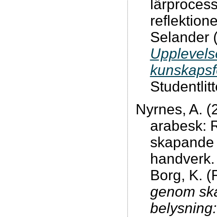
lärproces
reflektione
Selander 
Upplevelse
kunskapsf
Studentlit
Nyrnes, A. (
arabesk: R
skapande (
handverk.
Borg, K. (
genom ska
belysning: 