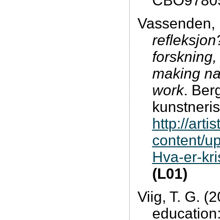
CBO97805
Vassenden, 
refleksjon
forskning,
making na
work
. Ber
kunstneris
http://arti
content/u
Hva-er-kri
(L01)
Viig, T. G. 
education: