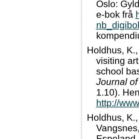
Oslo: Gyl
e-bok frå
nb_digib
kompendi
Holdhus, K.,
visiting ar
school ba
Journal of
1.10). Hen
http://www
Holdhus, K.,
Vangsnes, 
Espeland, 