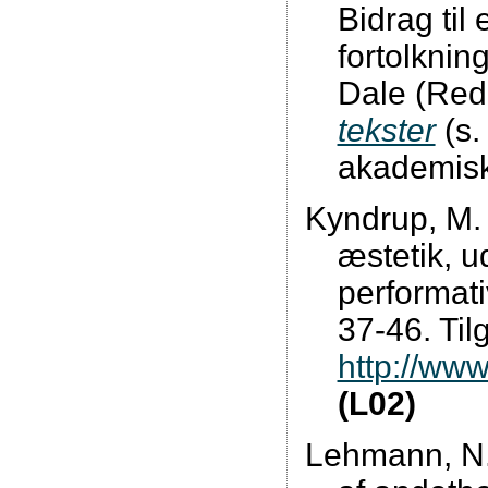
Bidrag til
fortolknin
Dale (Red
tekster
(s.
akademisk
Kyndrup, M. 
æstetik, u
performati
37-46. Til
http://www
(L02)
Lehmann, N.