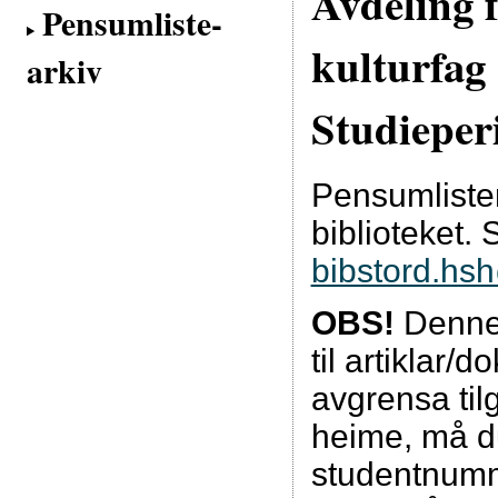
Avdeling 
Pensumliste-
kulturfag
arkiv
Studieper
Pensumliste
biblioteket. 
bibstord.hs
OBS!
Denne 
til artiklar/
avgrensa tilg
heime, må d
studentnumm