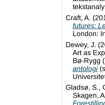
tekstanaly
Craft, A. (20
futures: L
London: In
Dewey, J. (20
Art as Exp
Bø-Rygg (
antologi
(s
Universite
Gladsø, S., G
Skagen, A
Forestilli