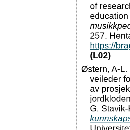
of researc
education 
musikkped
257. Henta
https://b
(L02)
Østern, A-L.
veileder f
av prosjek
jordkloden
G. Stavik
kunnskaps
Universite