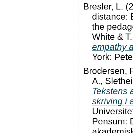
Bresler, L. 
distance:
the pedago
White & T.
empathy a
York: Pete
Brodersen, R
A., Slethe
Tekstens a
skriving i
Universite
Pensum: D
akademiske