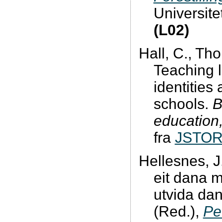
Universite
(L02)
Hall, C., Tho
Teaching l
identities 
schools.
B
education
fra
JSTO
Hellesnes, J
eit dana m
utvida dan
(Red.),
Pe