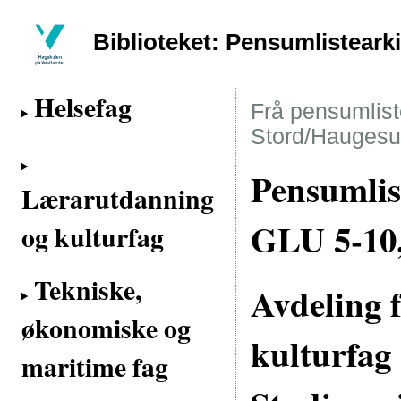
Biblioteket: Pensumlisteark
Helsefag
Frå pensumliste
Stord/Haugesu
Pensumlis
Lærarutdanning
GLU 5-10,
og kulturfag
Tekniske,
Avdeling 
økonomiske og
kulturfag
maritime fag