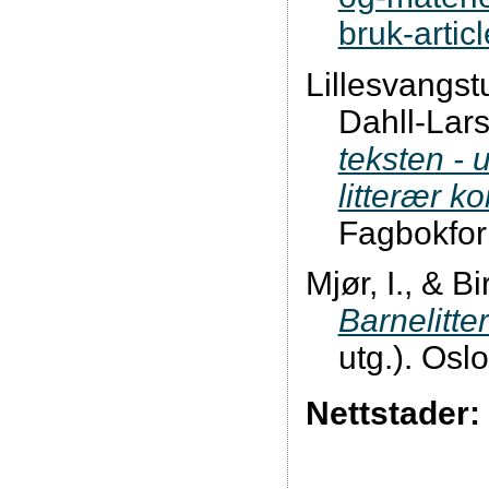
bruk-arti
Lillesvangst
Dahll-Lars
teksten - u
litterær 
Fagbokfor
Mjør, I., & B
Barnelitte
utg.). Os
Nettstader: