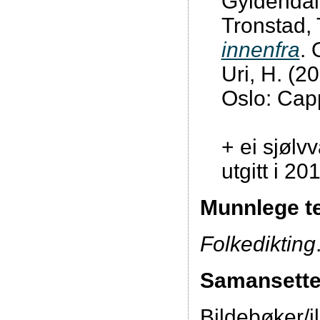
Gyldendal
Tronstad, 
innenfra
. 
Uri, H. (2
Oslo: Ca
+ ei sjølvv
utgitt i 20
Munnlege t
Folkedikting
Samansette
Bildebøker/il