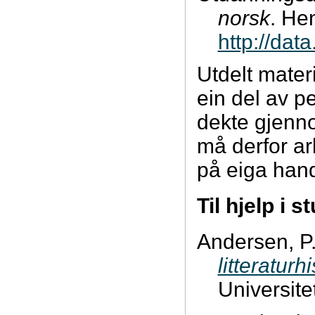
norsk
. Hen
http://dat
Utdelt mater
ein del av pe
dekte gjenn
må derfor a
på eiga hand
Til hjelp i s
Andersen, P.
litteraturhi
Universite