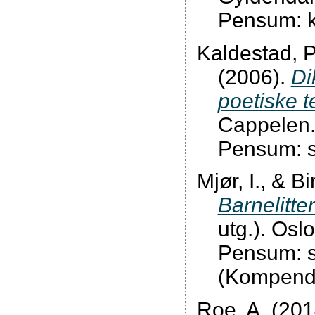
Pensum: ka
Kaldestad, P
(2006).
Di
poetiske t
Cappelen
Pensum: s
Mjør, I., & B
Barnelitte
utg.). Os
Pensum: s.
(Kompendi
Roe, A. (201