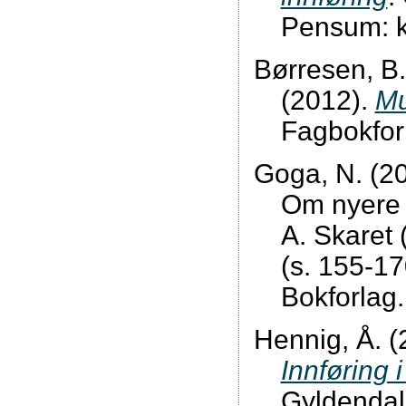
Pensum: k
Børresen, B.
(2012).
Mu
Fagbokfor
Goga, N. (20
Om nyere l
A. Skaret 
(s. 155-17
Bokforlag
Hennig, Å. 
Innføring i
Gyldendal