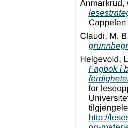
Anmarkrud, Ø
lesestrate
Cappelen 
Claudi, M. B
grunnbeg
Helgevold, L
Fagbok i 
ferdighete
for leseop
Universite
tilgjengele
http://les
og-materie