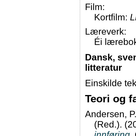
Film:
Kortfilm:
L
Læreverk:
Éi lærebo
Dansk, sve
litteratur
Einskilde te
Teori og f
Andersen, P.
(Red.). (2
innføring
.