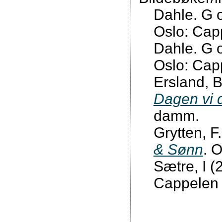
Dahle. G 
Oslo: Ca
Dahle. G 
Oslo: Ca
Ersland, B
Dagen vi 
damm.
Grytten, F
& Sønn
. 
Sætre, I (
Cappelen