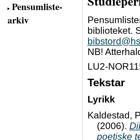
Studieper
Pensumliste-
arkiv
Pensumliste
biblioteket. 
bibstord@hs
NB! Atterhal
LU2-NOR11
Tekstar
Lyrikk
Kaldestad, P
(2006).
Di
poetiske t