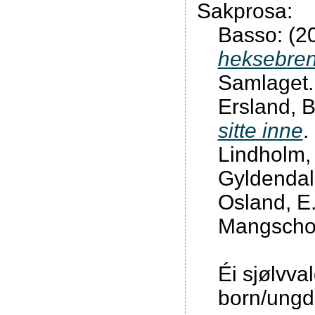
Sakprosa:
Basso: (2
heksebren
Samlaget.
Ersland, B
sitte inne
.
Lindholm,
Gyldendal
Osland, E
Mangscho
Éi sjølvva
born/ung