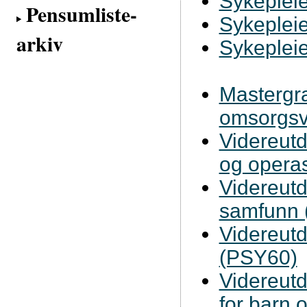
Sykepleie
Pensumliste-
Sykepleie
arkiv
Sykepleie
Mastergra
omsorgsv
Videreutd
og operas
Videreutd
samfunn
Videreutd
(PSY60)
Videreutd
for barn 