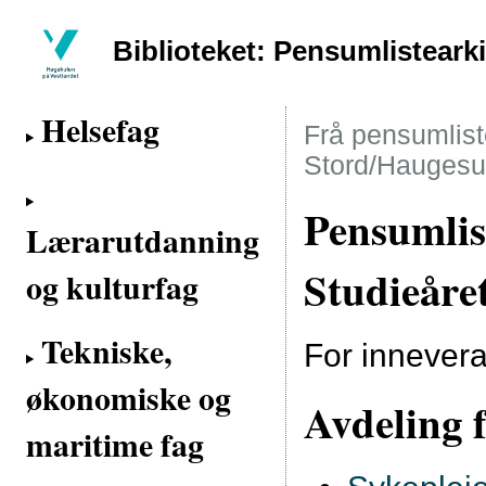
Biblioteket: Pensumlisteark
Helsefag
Frå pensumliste
Stord/Haugesu
Pensumlis
Lærarutdanning
Studieåre
og kulturfag
Tekniske,
For innever
økonomiske og
Avdeling f
maritime fag