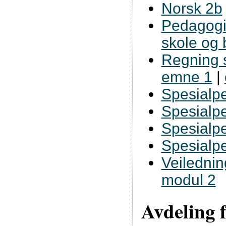
Norsk 2b
Pedagogis
skole og
Regning 
emne 1
|
Spesialp
Spesialp
Spesialp
Spesialp
Veilednin
modul 2
Avdeling 