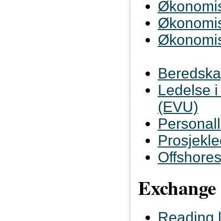
Økonomisk
Økonomisk
Økonomisk
Beredska
Ledelse i
(EVU)
Personal
Prosjekle
Offshores
Exchange 
Reading l