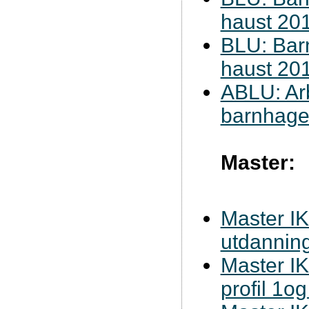
haust 20
BLU: Barn
haust 20
ABLU: Ar
barnhagel
Master:
Master IKT
utdannin
Master IK
profil 1og