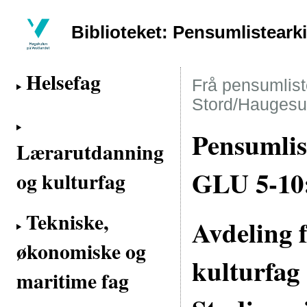
Biblioteket: Pensumlisteark
Helsefag
Frå pensumliste
Stord/Haugesu
Pensumlis
Lærarutdanning
GLU 5-10
og kulturfag
Tekniske,
Avdeling 
økonomiske og
kulturfag
maritime fag