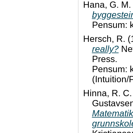
Hana, G. M.
byggestei
Pensum: ka
Hersch, R. 
really?
New
Press.
Pensum: k
(Intuition/
Hinna, R. C. 
Gustavsen,
Matematik
grunnskol