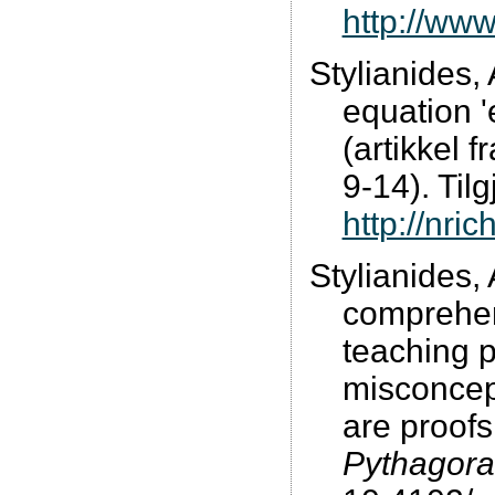
http://ww
Stylianides, 
equation '
(artikkel 
9-14). Tilg
http://nri
Stylianides,
comprehen
teaching p
misconcep
are proofs
Pythagora