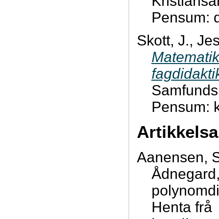
Kristiansa
Pensum: de
Skott, J., Je
Matematik 
fagdidakti
Samfundsli
Pensum: k
Artikkels
Aanensen, S
Ådnegard,
polynomdi
Henta frå