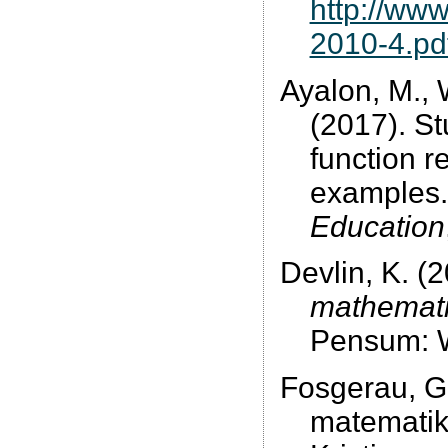
http://www
2010-4.pd
Ayalon, M., 
(2017). St
function r
examples
Education
Devlin, K. (
mathemat
Pensum: W
Fosgerau, G
matematik?