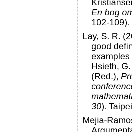
Kristianse
En bog om
102-109).
Lay, S. R. (
good defi
examples in
Hsieth, G.
(Red.),
Pr
conferenc
mathematic
30
). Taipe
Mejia-Ramos,
Argumentat