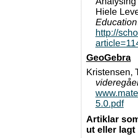
Analysing
Hiele Leve
Education
http://sch
article=1
GeoGebra
Kristensen, 
videregåe
www.matem
5.0.pdf
Artiklar som 
ut eller lagt