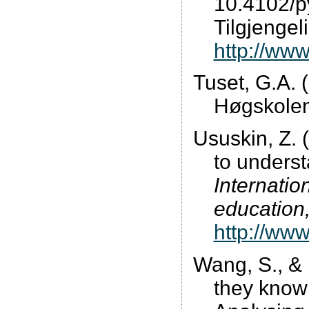
10.4102/p
Tilgjengeli
http://www
Tuset, G.A. 
Høgskolen
Ususkin, Z. 
to unders
Internati
education,
http://ww
Wang, S., & 
they know 