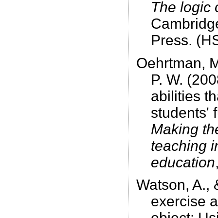
The logic 
Cambridge
Press. (H
Oehrtman, M
P. W. (200
abilities 
students' 
Making th
teaching 
education
Watson, A., 
exercise a
object: Us