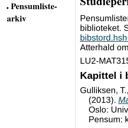
Studieper
Pensumliste-
arkiv
Pensumliste
biblioteket. 
bibstord.hs
Atterhald om
LU2-MAT31
Kapittel i
Gulliksen, T.
(2013).
Ma
Oslo: Univ
Pensum: ka