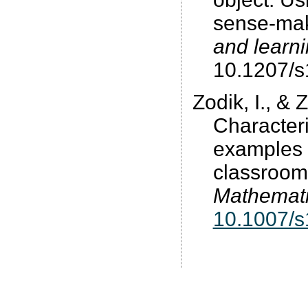
sense-ma
and learni
10.1207/
Zodik, I., & 
Characteri
examples 
classroo
Mathemati
10.1007/s