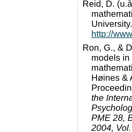
Reid, D. (u.
mathemati
University
http://ww
Ron, G., & D
models in 
mathematic
Høines & A
Proceedi
the Intern
Psycholog
PME 28, B
2004, Vol.