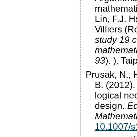
mathematic
Lin, F.J. 
Villiers (
study 19 
mathematic
93
). ). Ta
Prusak, N., 
B. (2012).
logical ne
design.
Ed
Mathemati
10.1007/s