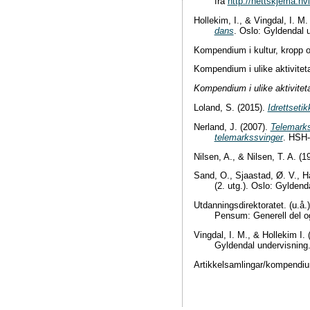
frå
http://nettskjema.hv
Hollekim, I., & Vingdal, I. M.
dans
. Oslo: Gyldendal 
Kompendium i kultur, kropp 
Kompendium i ulike aktivitet
Kompendium i ulike aktiviteta
Loland, S. (2015).
Idrettsetik
Nerland, J. (2007).
Telemarks
telemarkssvinger
. HSH-
Nilsen, A., & Nilsen, T. A. (1
Sand, O., Sjaastad, Ø. V., H
(2. utg.). Oslo: Gylden
Utdanningsdirektoratet. (u.å.
Pensum: Generell del o
Vingdal, I. M., & Hollekim I.
Gyldendal undervisning
Artikkelsamlingar/kompendium 