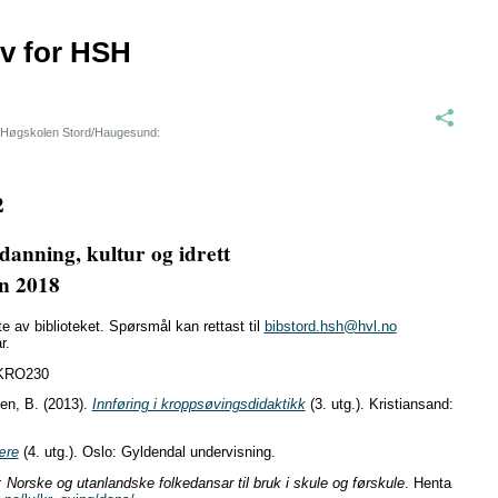
iv for HSH
re Høgskolen Stord/Haugesund:
2
danning, kultur og idrett
en 2018
 av biblioteket. Spørsmål kan rettast til
bibstord.hsh@hvl.no
r.
KRO230
en, B. (2013).
Innføring i kroppsøvingsdidaktikk
(3. utg.). Kristiansand:
ære
(4. utg.). Oslo: Gyldendal undervisning.
 Norske og utanlandske folkedansar til bruk i skule og førskule
. Henta