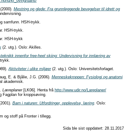
l.no/lu/kr_oving/dans/
 (2000).
Mestring og glede: Fra grunnleggende bevegelser til idrett og
undervisning.
og samfunn. HSH-trykk.
ar. HSH-trykk.
r.
HSH-trykk
k
(2. utg.). Oslo: Akilles.
teknikk innenfor free-heel skiing: Undervisning for innlæring av
trykk.
989).
Aktiviteter i ulike miljøer
(2. utg.). Oslo: Universitetsforlaget.
aug, E. & Bjålie, J.G. (2006).
Menneskekroppen: Fysiologi og anatomi
dal akademisk.
).
Læreplaner
[LK06]. Henta frå
http://www.udir.no/Lareplaner/
g Fagplan for kroppsøving.
 (2001).
Barn i naturen: Utfordringer, opplevelse, læring
. Oslo:
.
og stoff på Fronter i tillegg.
Sida ble sist oppdatert:
28.11.2017