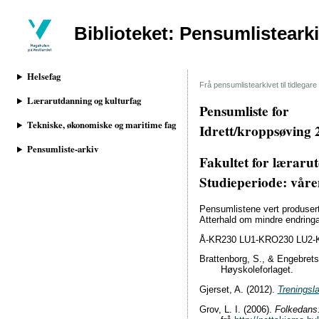
Biblioteket: Pensumlisteark
Helsefag
Frå pensumlistearkivet til tidlega
Lærarutdanning og kulturfag
Pensumliste for
Tekniske, økonomiske og maritime fag
Idrett/kroppsøving 
Pensumliste-arkiv
Fakultet for lærarut
Studieperiode: vår
Pensumlistene vert produserte
Atterhald om mindre endringa
Å-KR230 LU1-KRO230 LU2-
Brattenborg, S., & Engebrets
Høyskoleforlaget.
Gjerset, A. (2012).
Treningsl
Grov, L. I. (2006).
Folkedans: