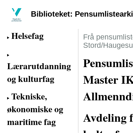
Biblioteket: Pensumlisteark
Helsefag
Frå pensumliste
Stord/Haugesu
Pensumlis
Lærarutdanning
Master IK
og kulturfag
Allmenndi
Tekniske,
økonomiske og
Avdeling 
maritime fag