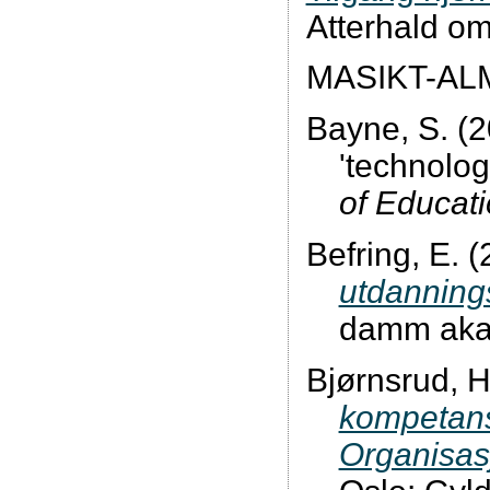
Atterhald om
MASIKT-AL
Bayne, S. (2
'technolo
of Educat
Befring, E. 
utdanning
damm aka
Bjørnsrud, H
kompetans
Organisasj