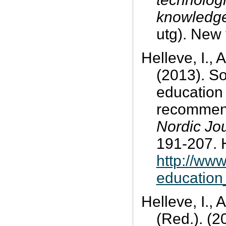
knowledge
utg). New 
Helleve, I., 
(2013). So
education
recommend
Nordic Jou
191-207. 
http://www
educatio
Helleve, I., 
(Red.). (2