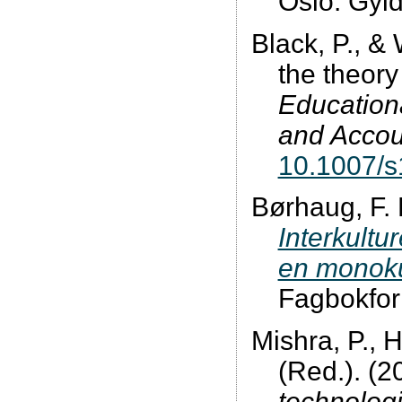
Oslo: Gyl
Black, P., &
the theory
Education
and Accoun
10.1007/s
Børhaug, F. B
Interkultu
en monokul
Fagbokfor
Mishra, P., H
(Red.). (2
technolog