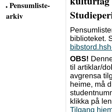
kulturfag
Pensumliste-
Studieper
arkiv
Pensumliste
biblioteket. 
bibstord.hs
OBS!
Denne 
til artiklar/
avgrensa tilg
heime, må d
studentnumm
klikka på le
Tilgang hje