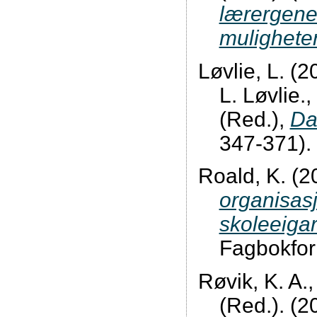
lærergene
mulighete
Løvlie, L. (2
L. Løvlie.
(Red.),
Da
347-371). 
Roald, K. (2
organisas
skoleeigar
Fagbokfor
Røvik, K. A.,
(Red.). (2