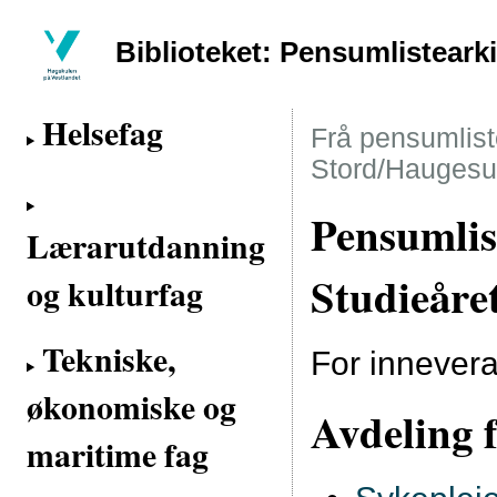
Biblioteket: Pensumlisteark
Helsefag
Frå pensumliste
Stord/Haugesu
Pensumlis
Lærarutdanning
Studieåre
og kulturfag
Tekniske,
For innever
økonomiske og
Avdeling f
maritime fag