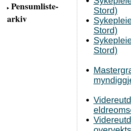
Sykeplei
Pensumliste-
Stord)
arkiv
Sykeplei
Stord)
Sykeplei
Stord)
Mastergra
myndiggj
Videreutd
eldreoms
Videreutd
overvekts