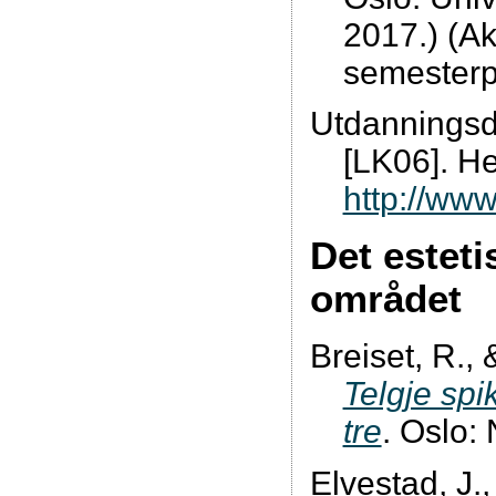
2017.) (Akt
semesterp
Utdanningsdi
[LK06]. He
http://www
Det estet
området
Breiset, R.,
Telgje spi
tre
. Oslo:
Elvestad, J.