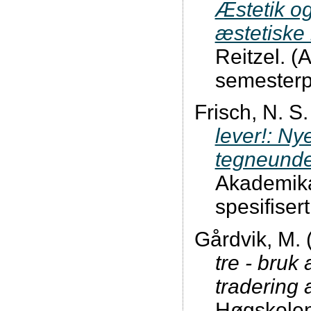
Æstetik o
æstetiske
Reitzel. (A
semester
Frisch, N. S
lever!: Ny
tegneunde
Akademika.
spesifiser
Gårdvik, M. 
tre - bruk
tradering 
Høgskolen