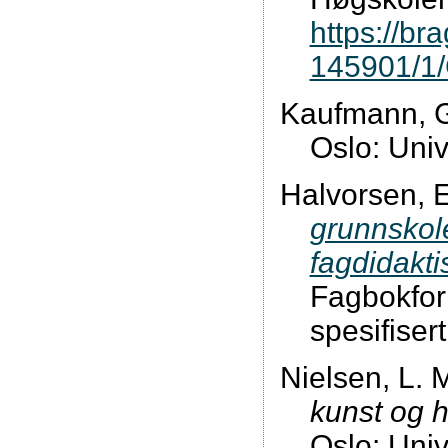
https://br
145901/1/
Kaufmann, G
Oslo: Univ
Halvorsen, E
grunnskole
fagdidakt
Fagbokforla
spesifiser
Nielsen, L. 
kunst og h
Oslo: Univ