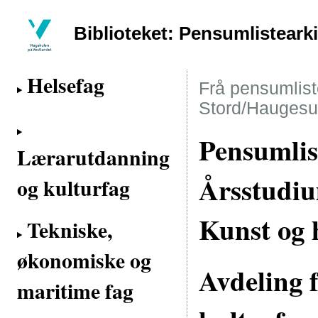
Biblioteket: Pensumlisteark
Helsefag
Frå pensumliste
Stord/Haugesu
Pensumlis
Lærarutdanning
Årsstudiu
og kulturfag
Kunst og 
Tekniske,
økonomiske og
Avdeling 
maritime fag