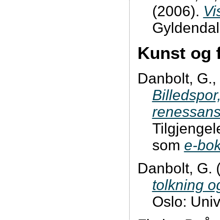
(2006).
Vi
Gyldendal
Kunst og 
Danbolt, G.,
Billedspor,
renessan
Tilgjengel
som
e-bo
Danbolt, G. 
tolkning o
Oslo: Univ