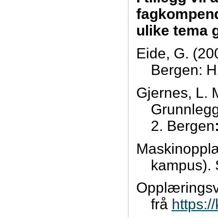
fagkompendi
ulike tema 
Eide, G. (20
Bergen: H
Gjernes, L. 
Grunnlegg
2. Bergen
Maskinopplæ
kampus). 
Opplæringsv
frå
https:/