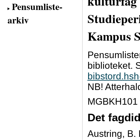
kulturfag
Pensumliste-
Studieper
arkiv
Kampus S
Pensumliste
biblioteket. 
bibstord.hs
NB! Atterhal
MGBKH101 
Det fagdi
Austring, B.