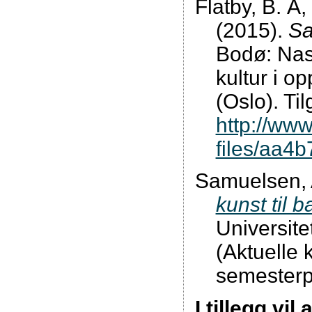
Flatby, B. Å
(2015).
Sa
Bodø: Nasj
kultur i o
(Oslo). Til
http://www
files/aa4
Samuelsen, 
kunst til 
Universite
(Aktuelle k
semesterp
I tillegg vil