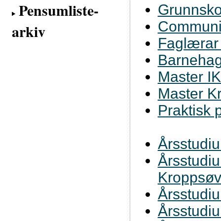
Pensumliste-
Grunnskol
Communit
arkiv
Faglærar 
Barnehag
Master IK
Master Kr
Praktisk 
Årsstudi
Årsstudiu
Kroppsøvi
Årsstudi
Årsstudi