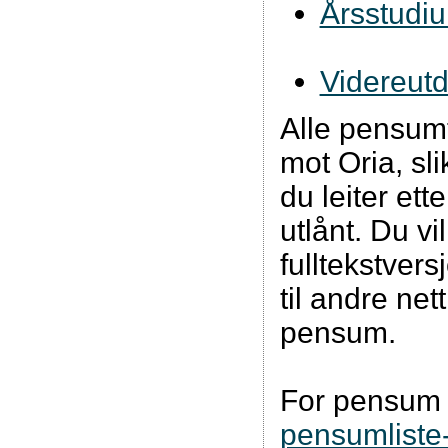
Årsstudi
Videreut
Alle pensumt
mot Oria, sl
du leiter ett
utlånt. Du vi
fulltekstvers
til andre ne
pensum.
For pensum f
pensumliste-