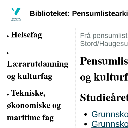
Biblioteket: Pensumlisteark
Helsefag
Frå pensumliste
Stord/Haugesu
Pensumlis
Lærarutdanning
og kultur
og kulturfag
Tekniske,
Studieåre
økonomiske og
Grunnsko
maritime fag
Grunnsko