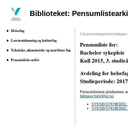
Biblioteket: Pensumlisteark
Helsefag
Frå pensumlistearkivet til tidlega
Lærarutdanning og kulturfag
Pensumliste for:
Tekniske, økonomiske og maritime fag
Bachelor sykepleie
Kull 2015, 3. studie
Pensumliste-arkiv
Avdeling for helsefa
Studieperiode: 201
Pensumlistene produseres av 
bibhaug.hsh@hvl.no
SYKSB/SYKHB3001: Syk
SYKSB/SYKHB3042: Sy