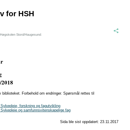
iv for HSH
re Høgskolen Stord/Haugesund:
år
g
7/2018
biblioteket. Forbehold om endringer. Spørsmål rettes til
epleie, forskning og fagutvikling
kepleie og samfunnsvitenskapelige fag
Sida ble sist oppdatert:
23.11.2017