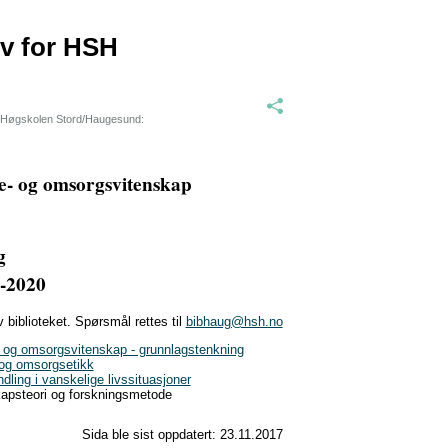
iv for HSH
re Høgskolen Stord/Haugesund:
se- og omsorgsvitenskap
g
7-2020
biblioteket. Spørsmål rettes til
bibhaug@hsh.no
g omsorgsvitenskap - grunnlagstenkning
og omsorgsetikk
ng i vanskelige livssituasjoner
psteori og forskningsmetode
Sida ble sist oppdatert:
23.11.2017