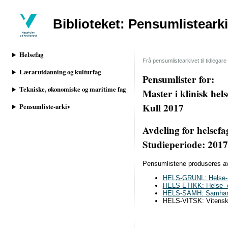
Biblioteket: Pensumlisteark
Helsefag
Frå pensumlistearkivet til tidlega
Lærarutdanning og kulturfag
Pensumlister for:
Tekniske, økonomiske og maritime fag
Master i klinisk hel
Kull 2017
Pensumliste-arkiv
Avdeling for helsefa
Studieperiode: 201
Pensumlistene produseres av 
HELS-GRUNL: Helse- o
HELS-ETIKK: Helse- 
HELS-SAMH: Samhandli
HELS-VITSK: Vitenska