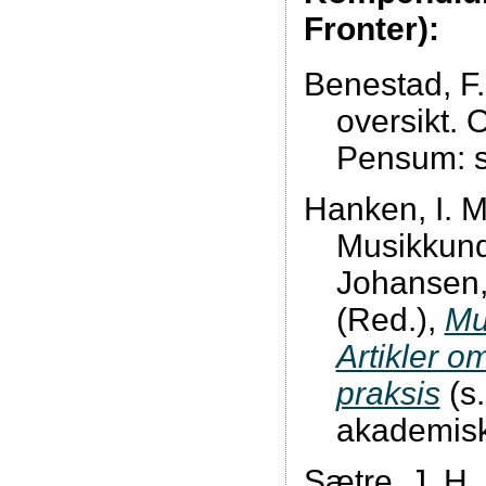
Fronter):
Benestad, F.
oversikt. 
Pensum: s
Hanken, I. M
Musikkunde
Johansen,
(Red.),
Mu
Artikler o
praksis
(s.
akademisk
Sætre, J. H.