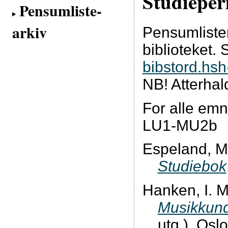
Studieper
Pensumliste-
arkiv
Pensumliste
biblioteket. 
bibstord.hs
NB! Atterhal
For alle em
LU1-MU2b
Espeland, M
Studiebok
Hanken, I. M
Musikkund
utg.). Os