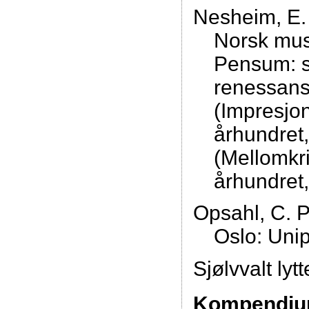
Nesheim, E.
Norsk mus
Pensum: s.
renessans
(Impresjon
århundret,
(Mellomkri
århundret,
Opsahl, C. P
Oslo: Uni
Sjølvvalt ly
Kompendium 