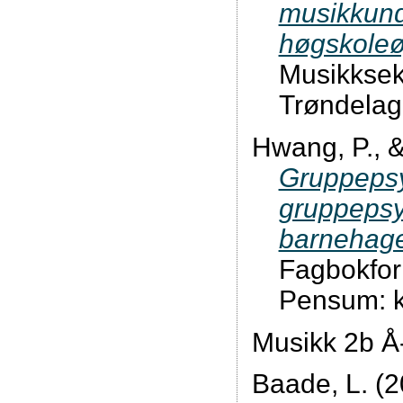
musikkund
høgskole
Musikksek
Trøndelag
Hwang, P., &
Gruppepsyk
gruppepsy
barnehage,
Fagbokfor
Pensum: k
Musikk 2b 
Baade, L. (