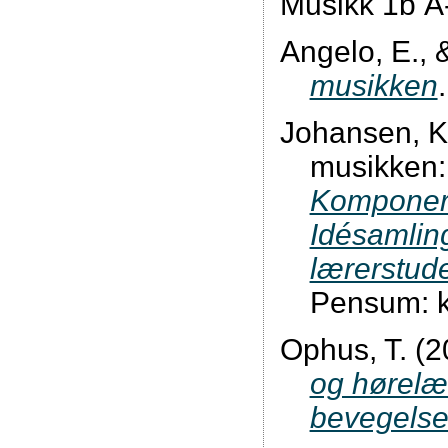
Musikk 1b 
Angelo, E., 
musikken
Johansen, K.
musikken: 
Komponeri
Idésamlin
lærerstud
Pensum: k
Ophus, T. (2
og hørelæ
bevegels