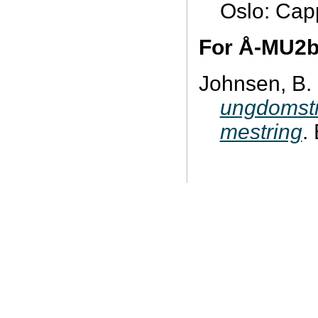
Oslo: Ca
For Å-MU2b
Johnsen, B.
ungdomstri
mestring
.