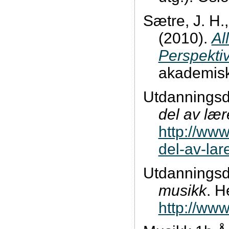
Sætre, J. H.
(2010).
Al
Perspektiv
akademisk
Utdanningsdi
del av læ
http://www
del-av-lar
Utdanningsdi
musikk
. H
http://ww