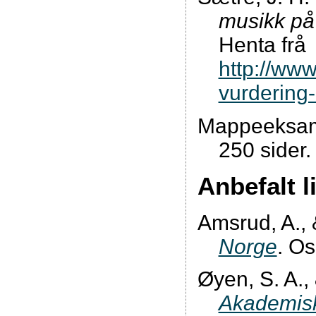
musikk på
Henta frå
http://www
vurdering-
Mappeeksame
250 sider.
Anbefalt l
Amsrud, A., 
Norge
. Os
Øyen, S. A.,
Akademisk 