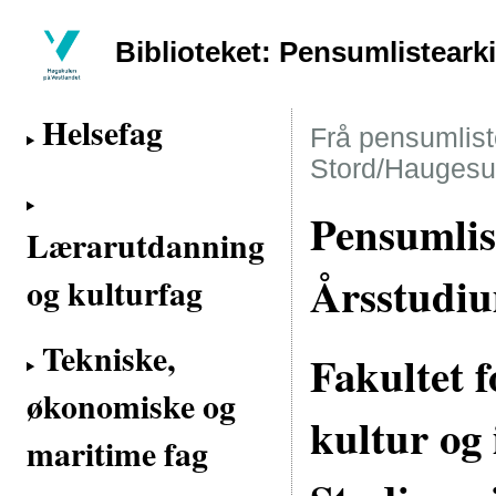
Biblioteket: Pensumlisteark
Helsefag
Frå pensumliste
Stord/Haugesu
Pensumlis
Lærarutdanning
Årsstudi
og kulturfag
Tekniske,
Fakultet 
økonomiske og
kultur og 
maritime fag