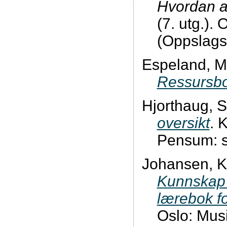
Hvordan a
(7. utg.).
(Oppslags
Espeland, M
Ressursb
Hjorthaug, S
oversikt
. 
Pensum: s
Johansen, K.
Kunnskap &
lærebok fo
Oslo: Musi