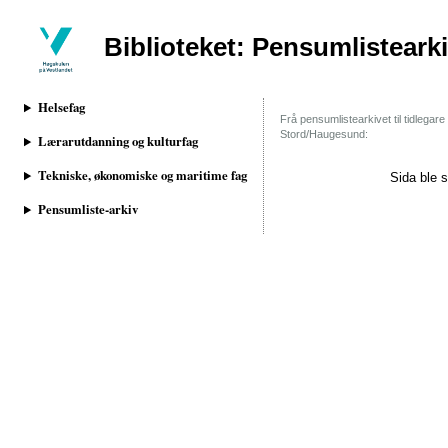
Biblioteket: Pensumlisteark
Helsefag
Frå pensumlistearkivet til tidlegar
Stord/Haugesund:
Lærarutdanning og kulturfag
Tekniske, økonomiske og maritime fag
Sida ble s
Pensumliste-arkiv