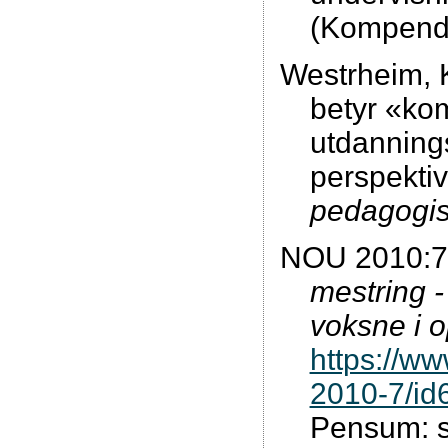
(Kompendi
Westrheim, K
betyr «ko
utdannings
perspekti
pedagogisk
NOU 2010:7.
mestring -
voksne i 
https://w
2010-7/id
Pensum: s