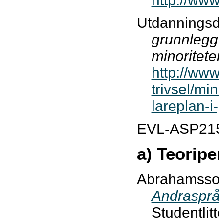
http://ww
Utdanningsdi
grunnlegg
minoritete
http://www
trivsel/mi
lareplan-
EVL-ASP215
a) Teorip
Abrahamsson
Andrasprå
Studentlitt