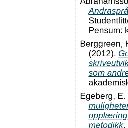
Abrahamsson
Andrasprå
Studentlitt
Pensum: k
Berggreen, H.
(2012).
Go
skriveutvi
som andr
akademisk
Egeberg, E.
muligheter
opplæring
metodikk
.