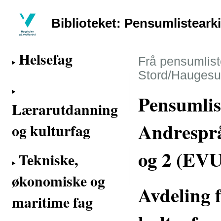
Biblioteket: Pensumlisteark
Helsefag
Frå pensumliste
Stord/Haugesu
Pensumlis
Lærarutdanning
Andrespr
og kulturfag
og 2 (EV
Tekniske,
økonomiske og
Avdeling 
maritime fag