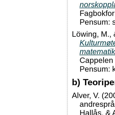
norskoppl
Fagbokfor
Pensum: s
Löwing, M., 
Kulturmøte
matematik
Cappelen
Pensum: k
b) Teoripe
Alver, V. (20
andrespråk
Hallås, & 