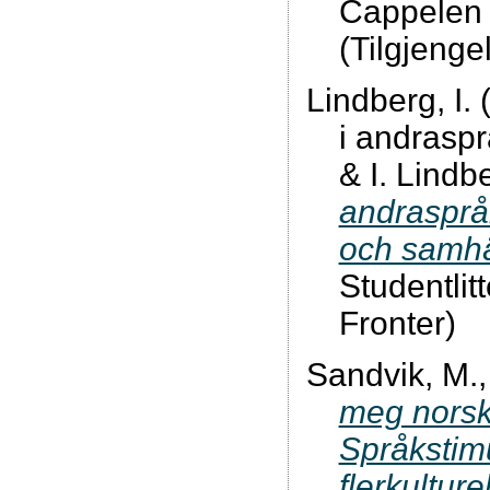
Cappelen
(Tilgjenge
Lindberg, I.
i andraspr
& I. Lindb
andraspråk
och samhä
Studentli
Fronter)
Sandvik, M.,
meg norsk 
Språkstimu
flerkultur