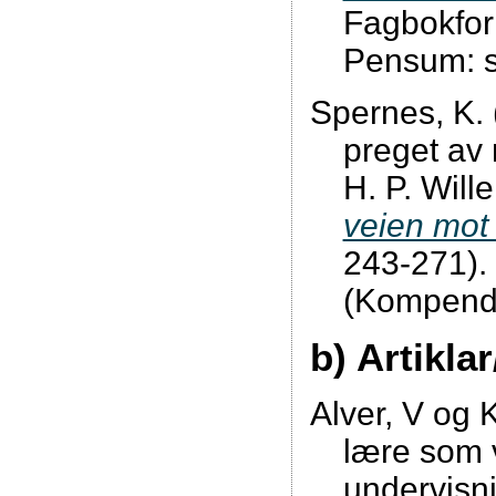
Fagbokfor
Pensum: s
Spernes, K. 
preget av 
H. P. Will
veien mot 
243-271).
(Kompendi
b) Artikla
Alver, V og 
lære som v
undervisn