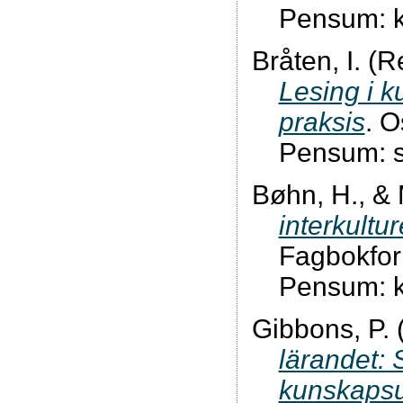
Pensum: k
Bråten, I. (R
Lesing i k
praksis
. O
Pensum: s
Bøhn, H., & 
interkultu
Fagbokfor
Pensum: ka
Gibbons, P. 
lärandet: 
kunskapsu