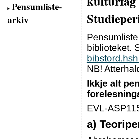
kulturfag
Pensumliste-
Studieper
arkiv
Pensumliste
biblioteket. 
bibstord.hs
NB! Atterhal
Ikkje alt pe
forelesninga
EVL-ASP115
a) Teorip