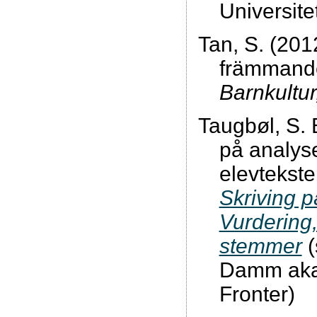
Universite
Tan, S. (201
främmande 
Barnkultur
Taugbøl, S. 
på analys
elevtekste
Skriving 
Vurdering
stemmer
(
Damm aka
Fronter)