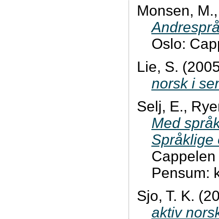
Monsen, M., 
Andrespråk
Oslo: Ca
Lie, S. (200
norsk i se
Selj, E., Rye
Med språkl
Språklige 
Cappelen 
Pensum: k
Sjo, T. K. (2
aktiv nor