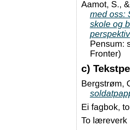
Aamot, S., &
med oss: 
skole og b
perspektiv
Pensum: s
Fronter)
c) Tekstp
Bergstrøm, 
soldatpa
Ei fagbok, to
To læreverk 