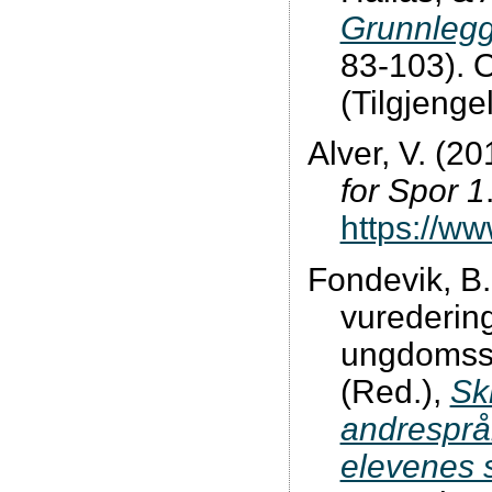
Grunnlegge
83-103). O
(Tilgjenge
Alver, V. (20
for Spor 1
https://w
Fondevik, B.
vuredering
ungdomsste
(Red.),
Sk
andresprå
elevenes