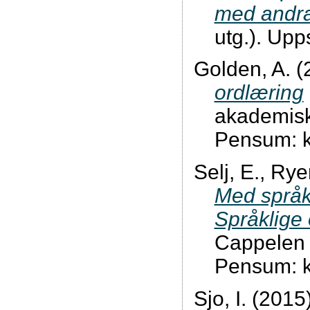
med andra
utg.). Upp
Golden, A. (
ordlæring
akademisk
Pensum: k
Selj, E., Rye
Med språkl
Språklige 
Cappelen 
Pensum: ka
Sjo, I. (2015