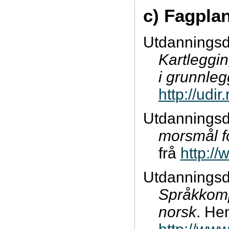
c) Fagplan
Utdanningsdi
Kartleggi
i grunnle
http://ud
Utdanningsdi
morsmål fo
frå
http:/
Utdanningsdi
Språkkomp
norsk
. Hen