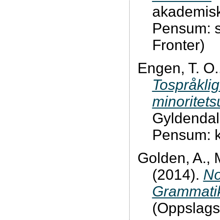
akademisk
Pensum: s
Fronter)
Engen, T. O.
Tospråklig
minoritets
Gyldendal
Pensum: k
Golden, A., 
(2014).
No
Grammati
(Oppslags