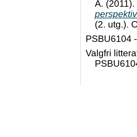
A. (2011).
perspekti
(2. utg.). 
PSBU6104 -
Valgfri litter
PSBU610