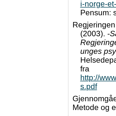
i-norge-et
Pensum: s
Regjeringen
(2003).
-S
Regjeringe
unges psy
Helsedepa
fra
http://ww
s.pdf
Gjennomgåen
Metode og e