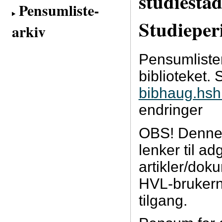
studiesta
Pensumliste-
Studieper
arkiv
Pensumlisten
biblioteket. 
bibhaug.hs
endringer
OBS! Denne 
lenker til 
artikler/dok
HVL-brukern
tilgang.