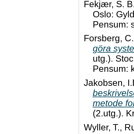
Fekjær, S. B
Oslo: Gyl
Pensum: s
Forsberg, C
göra syste
utg.). Sto
Pensum: ka
Jakobsen, I.
beskrivelse
metode for
(2.utg.). 
Wyller, T., R