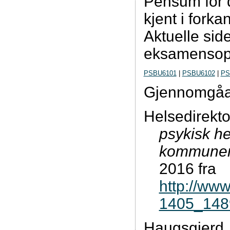
Pensum for d
kjent i forka
Aktuelle side
eksamensopp
PSBU6101
|
PSBU6102
|
PS
Gjennomgåan
Helsedirekto
psykisk he
kommune
2016 fra
http://ww
1405_148
Haugsgjerd. 