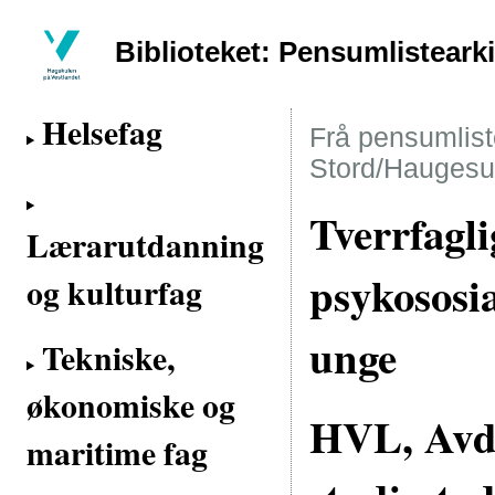
Biblioteket: Pensumlisteark
Helsefag
Frå pensumliste
Stord/Haugesu
Tverrfagli
Lærarutdanning
psykososia
og kulturfag
unge
Tekniske,
økonomiske og
HVL, Avde
maritime fag