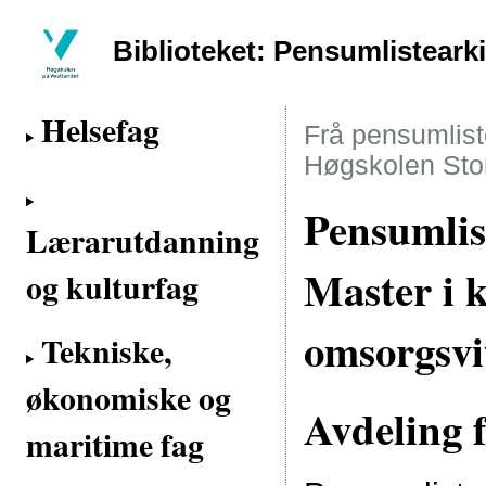
Biblioteket: Pensumlisteark
Helsefag
Frå pensumliste
Høgskolen Sto
Pensumlist
Lærarutdanning
Master i k
og kulturfag
omsorgsvi
Tekniske,
økonomiske og
Avdeling f
maritime fag