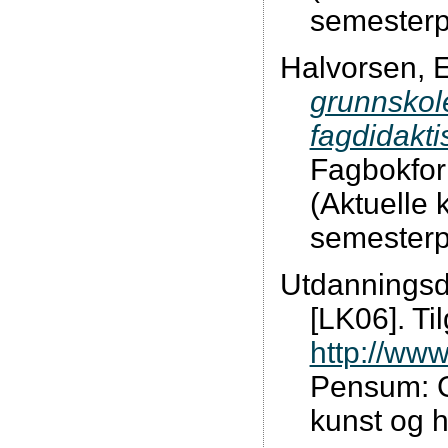
semesterp
Halvorsen, E
grunnskole
fagdidakt
Fagbokfor
(Aktuelle k
semesterp
Utdanningsdi
[LK06]. Ti
http://www
Pensum: G
kunst og 