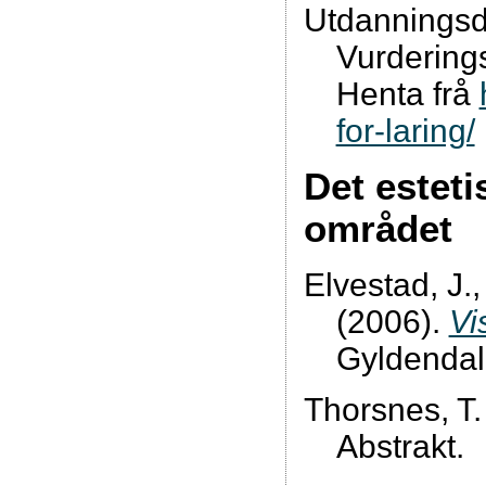
Utdanningsdir
Vurderings
Henta frå
for-laring/
Det estet
området
Elvestad, J.
(2006).
Vi
Gyldendal
Thorsnes, T.
Abstrakt.