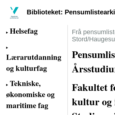
Biblioteket: Pensumlisteark
Helsefag
Frå pensumliste
Stord/Haugesu
Pensumlis
Lærarutdanning
Årsstudiu
og kulturfag
Tekniske,
Fakultet 
økonomiske og
kultur og 
maritime fag