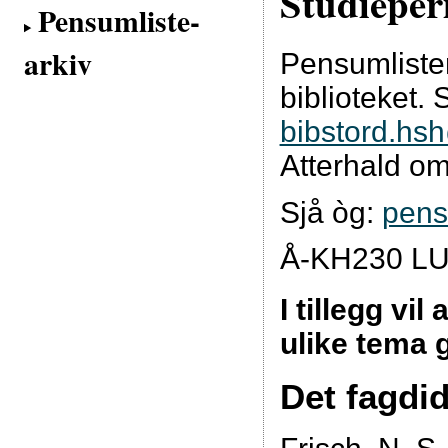
Studieper
Pensumliste-
arkiv
Pensumliste
biblioteket. 
bibstord.hs
Atterhald om
Sjå òg:
pens
Å-KH230 L
I tillegg vil
ulike tema 
Det fagdi