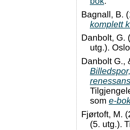
bok
.
Bagnall, B. 
komplett k
Danbolt, G. 
utg.). Osl
Danbolt G., 
Billedspor,
renessan
Tilgjengel
som
e-bo
Fjørtoft, M. 
(5. utg.).