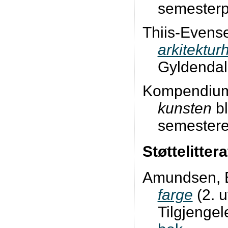
semesterp
Thiis-Evense
arkitekturh
Gyldendal
Kompendiu
kunsten
bl
semestere
Støttelittera
Amundsen, B
farge
(2. 
Tilgjenge