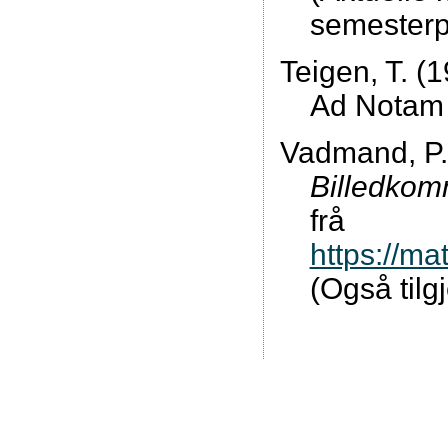
semesterp
Teigen, T. (
Ad Notam 
Vadmand, P.
Billedkom
frå
https://ma
(Også tilg