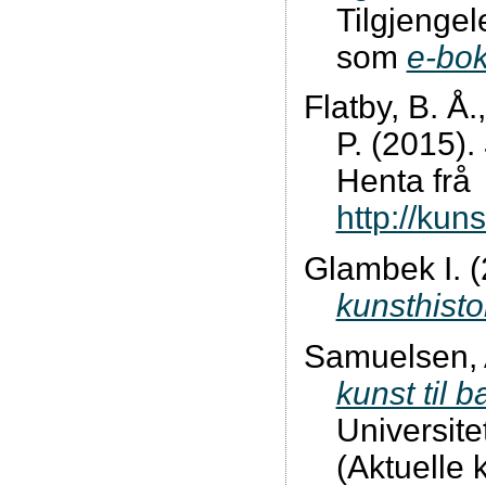
Tilgjengel
som
e-bo
Flatby, B. Å
P. (2015).
Henta frå
http://kun
Glambek I. 
kunsthisto
Samuelsen, 
kunst til 
Universite
(Aktuelle k