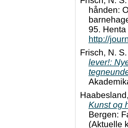
Frisch, N. S.
hånden: O
barnehag
95. Henta 
http://jou
Frisch, N. S
lever!: Ny
tegneunde
Akademik
Haabesland, 
Kunst og 
Bergen: F
(Aktuelle k