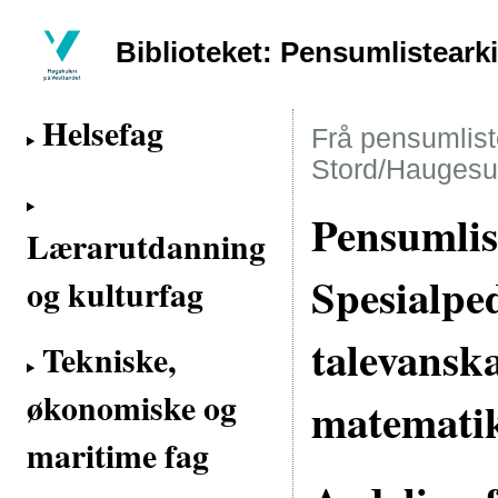
Biblioteket: Pensumlisteark
Helsefag
Frå pensumliste
Stord/Haugesu
Pensumlis
Lærarutdanning
Spesialpe
og kulturfag
talevanska
Tekniske,
økonomiske og
matemati
maritime fag