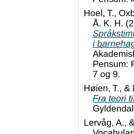
Hoel, T., Ox
Å. K. H. (
Språkstimu
i barneha
Akademis
Pensum: Fo
7 og 9.
Høien, T., &
Fra teori t
Gyldendal
Lervåg, A., &
Vocabulary