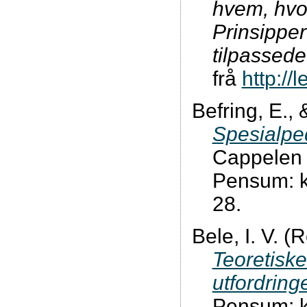
hvem, hvor
Prinsipper 
tilpassed
frå
http://
Befring, E.,
Spesialpe
Cappelen
Pensum: ka
28.
Bele, I. V. (
Teoretiske
utfordring
Pensum: ka