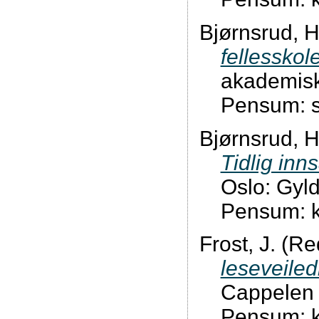
Bjørnsrud, H
fellesskol
akademisk
Pensum: s.
Bjørnsrud, H.
Tidlig inns
Oslo: Gyl
Pensum: ka
Frost, J. (Re
leseveiled
Cappelen 
Pensum: ka