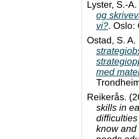
Lyster, S.-A
og skrivev
vi?
. Oslo:
Ostad, S. A.
strategio
strategiop
med mate
Trondheim
Reikerås. (
skills in e
difficulti
know and 