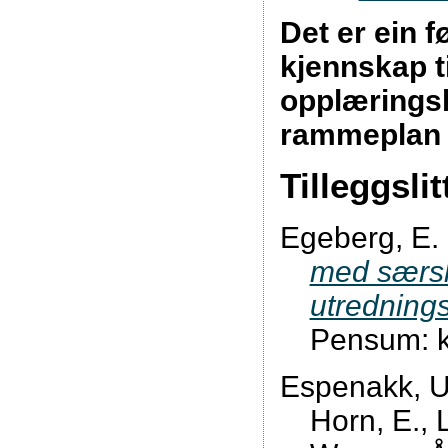
Det er ein 
kjennskap t
opplæringsl
rammeplan 
Tilleggslit
Egeberg, E.
med særsk
utredning
Pensum: ka
Espenakk, U.
Horn, E., 