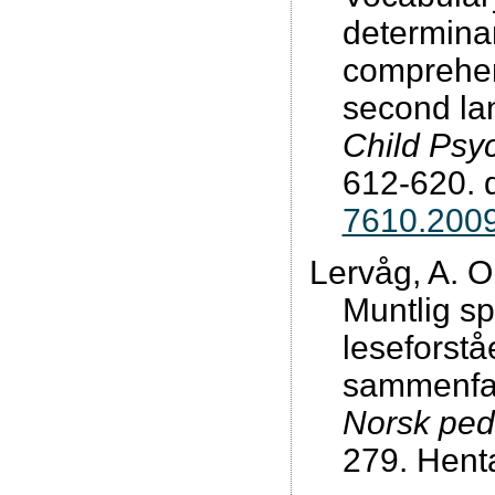
determinan
comprehen
second la
Child Psy
612-620. d
7610.2009
Lervåg, A. O
Muntlig s
leseforstå
sammenfat
Norsk peda
279. Hent