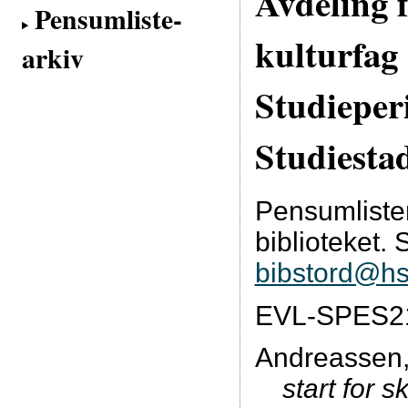
Avdeling 
Pensumliste-
kulturfag
arkiv
Studieper
Studiesta
Pensumliste
biblioteket. 
bibstord@hs
EVL-SPES21
Andreassen, 
start for s