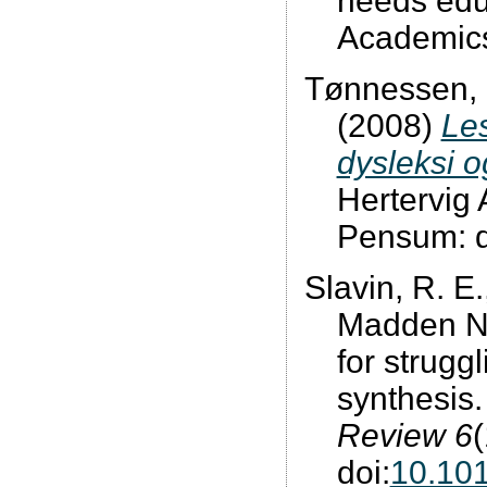
needs edu
Academics
Tønnessen, F
(2008)
Le
dysleksi o
Hertervig
Pensum: de
Slavin, R. E.
Madden N.
for strugg
synthesis
Review 6
(
doi:
10.101