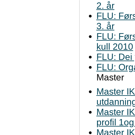
2. år
FLU: Førsk
3. år
FLU: Førs
kull 2010
FLU: Dei
FLU: Orga
Master
Master IKT
utdannin
Master IK
profil 1og
Master IK