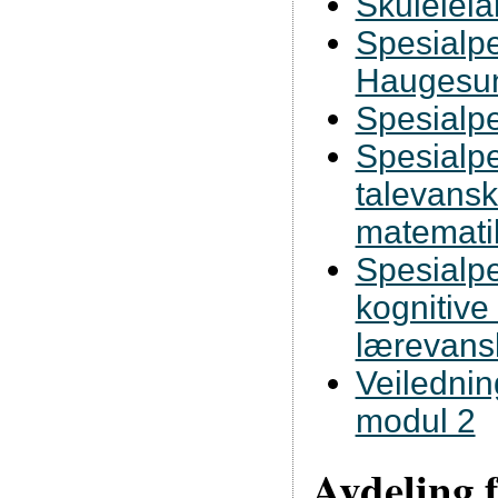
Skuleleia
Spesialpe
Haugesun
Spesialp
Spesialp
talevanske
matemati
Spesialpe
kognitive
lærevans
Veilednin
modul 2
Avdeling 