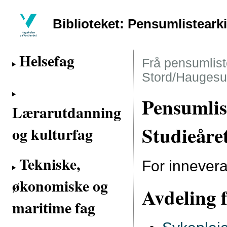
Biblioteket: Pensumlisteark
Helsefag
Frå pensumliste
Stord/Haugesu
Pensumlis
Lærarutdanning
Studieåre
og kulturfag
Tekniske,
For innever
økonomiske og
Avdeling f
maritime fag