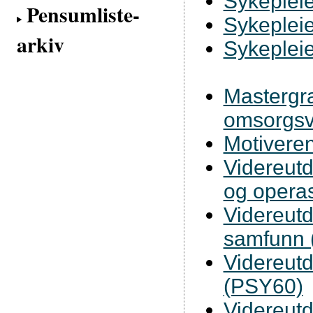
Sykepleie
Pensumliste-
Sykepleie
arkiv
Sykepleie
Mastergra
omsorgsv
Motiveren
Videreutd
og operas
Videreutd
samfunn
Videreutd
(PSY60)
Videreutd