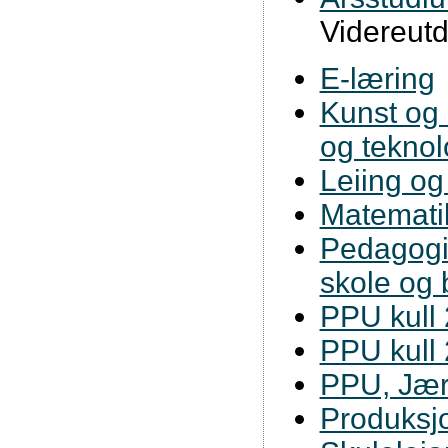
Videreut
E-læring
Kunst og
og teknol
Leiing og
Matemati
Pedagogis
skole og
PPU kull
PPU kull
PPU, Jær
Produksjo